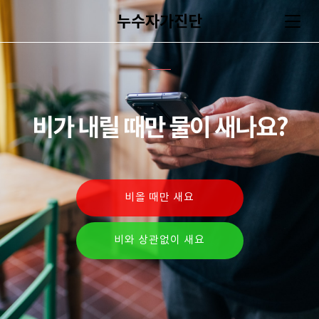
누수자가진단
비가 내릴 때만 물이 새나요?
비올 때만 새요
비와 상관없이 새요